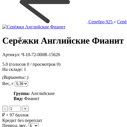
Серебро 925
»
Серё
Серёжки Английские Фианит
Артикул:
Ч-10-72-000R-15626
5.0
(голосов
0
/ просмотров 0)
На складе:
1
(Варианты:
)
Вес, г
Группа:
Английские
Вид:
Фианит
₽
+
97 баллов
Кредит без переплат
Период, мес.