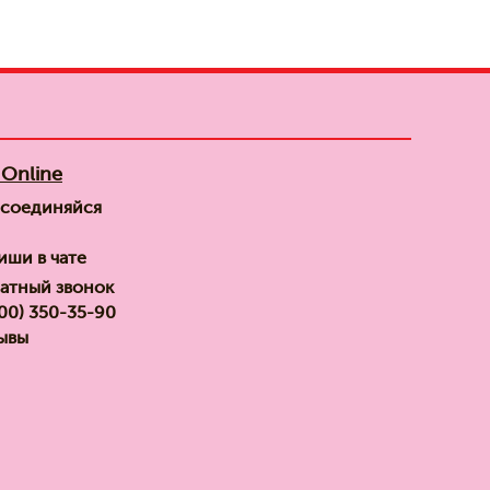
Online
соединяйся
иши в чате
атный звонок
800) 350-35-90
ывы