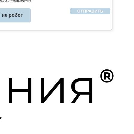
фиденциальности.
 нe рoбoт